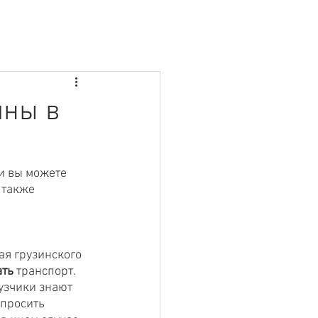
ины в
и вы можете 
 также 
я грузинского 
ать
 транспорт. 
узчики знают 
просить 