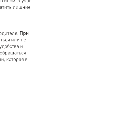
в ином случае 
латить лишние 
дителя. 
При 
ться или не 
удобства и 
обращаться 
и, которая в 