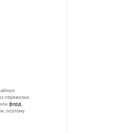
чайных 
з перевозки, 
или 
форд 
м, поэтому 