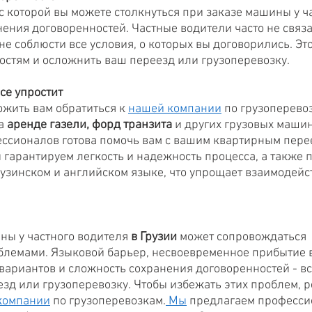
 которой вы можете столкнуться при заказе машины у час
нения договоренностей. Частные водители часто не связ
не соблюсти все условия, о которых вы договорились. Эт
остям и осложнить ваш переезд или грузоперевозку. 
се упростит
жить вам обратиться к 
нашей компании
 по грузоперевоз
а 
аренде газели, форд транзита
 и других грузовых машин
ссионалов готова помочь вам с вашим квартирным пере
 гарантируем легкость и надежность процесса, а также 
грузинском и английском языке, что упрощает взаимодейс
ны у частного водителя 
в Грузии
 может сопровождаться 
лемами. Языковой барьер, несвоевременное прибытие в
 вариантов и сложность сохранения договоренностей - вс
зд или грузоперевозку. Чтобы избежать этих проблем, 
компании
 по грузоперевозкам.
 Мы
 предлагаем професси