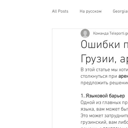
All Posts
На русском
Georgia
Команда Teleporti.g
Ошибки п
Грузии, 
В этой статье мы хо
столкнуться при 
аре
предложить решение 
1. Языковой барьер
Одной из главных пр
языка, вам может бы
Это может затруднит
грузинский, вам либ