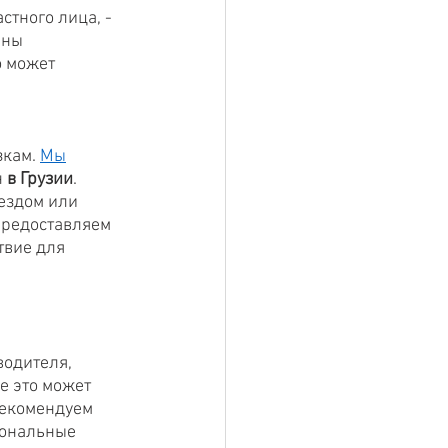
тного лица, - 
аны 
о может 
кам. 
Мы
 
в Грузии
. 
ездом или 
предоставляем 
твие для 
одителя, 
е это может 
рекомендуем 
ональные 