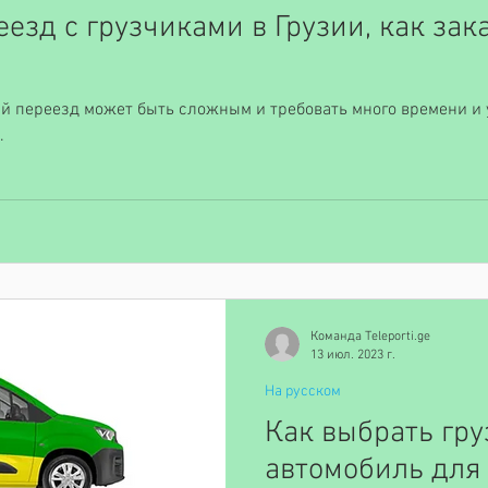
езд с грузчиками в Грузии, как зак
й переезд может быть сложным и требовать много времени и
.
Команда Teleporti.ge
13 июл. 2023 г.
На русском
Как выбрать гру
автомобиль для 