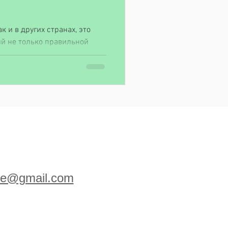
к и в других странах, это
й не только правильной
го...
ige@gmail.com