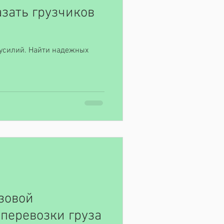
азать грузчиков
 усилий. Найти надежных
зовой
перевозки груза