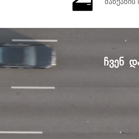
მანქანის 
ჩვენ დ