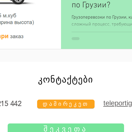
по Грузии?
Грузоперевозки по Грузии, ка
сложный процесс, требующи
организации, но и правильно
კონტაქტები
teleport
215 442
დამირეკეთ
ᲨᲔᲙᲕᲔᲗᲐ