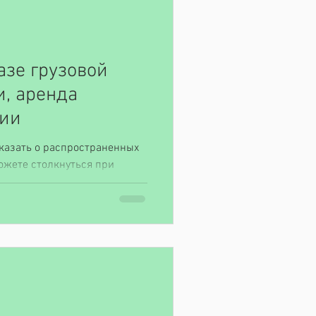
азе грузовой
и, аренда
зии
сказать о распространенных
ожете столкнуться при
узовой...