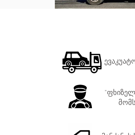
ევაკუატ
"ფხიზელ
მომს