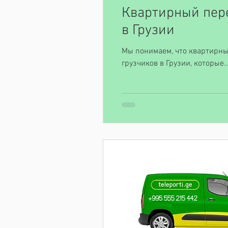
Квартирный пере
в Грузии
Мы понимаем, что квартирны
грузчиков в Грузии, которые..