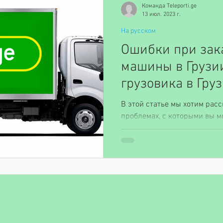
Команда Teleporti.ge
13 июл. 2023 г.
На русском
Ошибки при зак
машины в Грузи
грузовика в Гру
В этой статье мы хотим рас
проблемах, с которыми вы м
аренде газели или другой гр