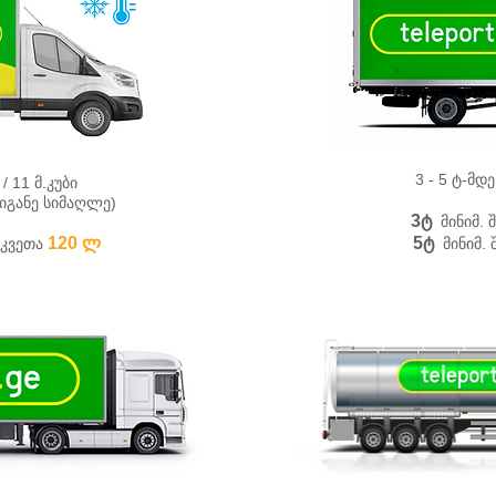
3 - 5 ტ-მდე
/ 11 მ.კუბი
სიგანე სიმაღლე)
3ტ
მინიმ. 
12
0
ლ
5ტ
კვეთა
მინიმ. 