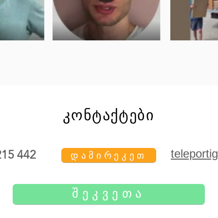
კონტაქტები
teleport
215 442
დამირეკეთ
ᲨᲔᲙᲕᲔᲗᲐ