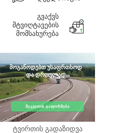
გვაქვს
მტვიღტავების
მომსახურება
მოგაწოდებთ უსაფრთხოდ
და დროულად
ᲨᲔᲙᲕᲔᲗᲘᲡ ᲒᲐᲤᲝᲠᲛᲔᲑᲐ
ტვირთის გადაზიდვა