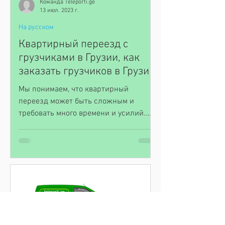
Команда Teleporti.ge
распространенных проблемах, с
13 июл. 2023 г.
которыми вы можете столкнуться при
На русском
аренде газели или другой грузовой...
Квартирный переезд с
грузчиками в Грузии, как
заказать грузчиков в Грузии
Мы понимаем, что квартирный
переезд может быть сложным и
требовать много времени и усилий.
Найти надежных грузчиков в Грузии,
которые...