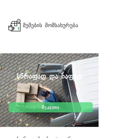
მუშების მომსახურება
სწრაფად და იაფად
ᲨᲔᲙᲕᲔᲗᲐ